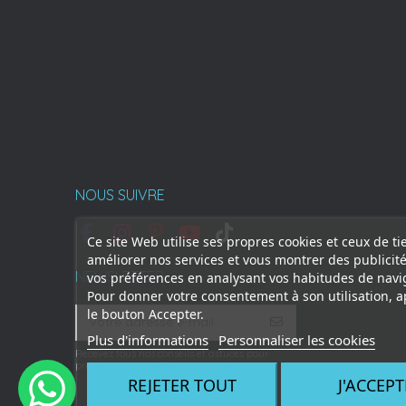
NOUS SUIVRE
Ce site Web utilise ses propres cookies et ceux de ti
améliorer nos services et vous montrer des publicité
NEWSLETTER
vos préférences en analysant vos habitudes de navi
Pour donner votre consentement à son utilisation, 
le bouton Accepter.
Plus d'informations
Personnaliser les cookies
Recevez tous nos conseils et astuces pour
prendre soin de bébé au naturel
REJETER TOUT
J'ACCEPT