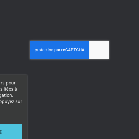
ers pour
s liées à
gation.
appuyez sur
E