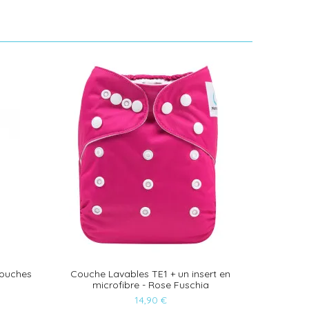
couches
Couche Lavables TE1 + un insert en
Lot de
microfibre - Rose Fuschia
14,90 €