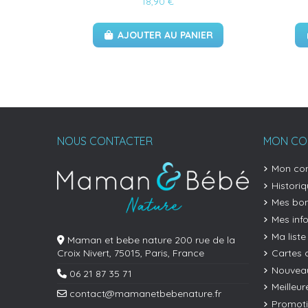
18,90 €
AJOUTER AU PANIER
NOUS CONTACTER
MON CO
Mon co
Histori
Mes bon
Mes inf
Ma liste
Maman et bebe nature 200 rue de la
Cartes 
Croix Nivert, 75015, Paris, France
Nouveau
06 21 87 35 71
Meilleur
contact@mamanetbebenature.fr
Promot