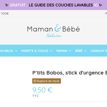
✨
GRATUIT
:
LE GUIDE
DES COUCHES LAVABLES
ICI
✨
s 100€
P
LAVABLES
INSERTS & VOILES
MAMAN
BÉBÉ
CADEAUX 
P'tits Bobos, stick d'urgence 
Rupture de stock
9,50 €
TTC