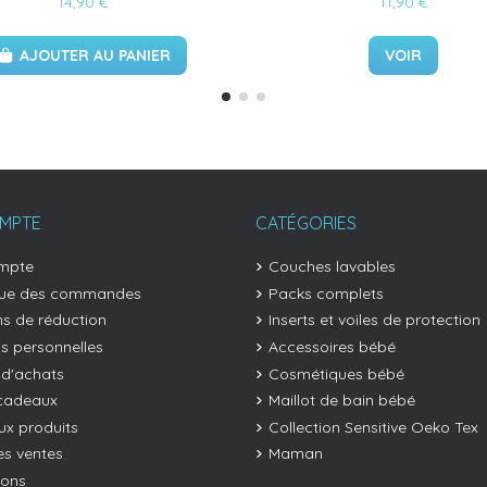
14,90 €
11,90 €
AJOUTER AU PANIER
VOIR
MPTE
CATÉGORIES
mpte
Couches lavables
que des commandes
Packs complets
s de réduction
Inserts et voiles de protection
os personnelles
Accessoires bébé
 d'achats
Cosmétiques bébé
cadeaux
Maillot de bain bébé
x produits
Collection Sensitive Oeko Tex
es ventes
Maman
ions