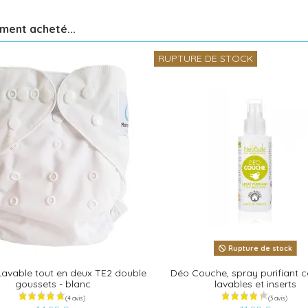
ement acheté...
RUPTURE DE STOCK
Rupture de stock
avable tout en deux TE2 double
Déo Couche, spray purifiant 
goussets - blanc
lavables et inserts