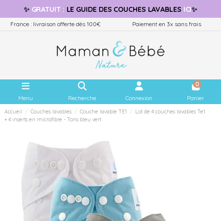
✨
GRATUIT
:
LE GUIDE
DES COUCHES LAVABLES
ICI
✨
France : livraison offerte dès 100€
Paiement en 3x sans frais
0
Menu
Recherche
Connexion
Panier
Accueil
Couches lavables
Couche lavable TE1
Lot de 4 couches lavables Te1
+ 4 inserts en microfibre - Tons bleu vert