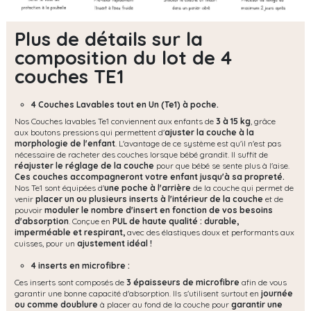
Plus de détails sur la
composition du lot de 4
couches TE1
4 Couches Lavables tout en Un (Te1) à poche.
Nos Couches lavables Te1 conviennent aux enfants de
3 à 15 kg
, grâce
aux boutons pressions qui permettent d'
ajuster la couche à la
morphologie de l'enfant
. L'avantage de ce système est qu'il n'est pas
nécessaire de racheter des couches lorsque bébé grandit. Il suffit de
réajuster le réglage de la couche
pour que bébé se sente plus à l'aise.
Ces couches accompagneront votre enfant jusqu'à sa propreté.
Nos Te1 sont équipées d'
une poche à l'arrière
de la couche qui permet de
venir
placer un ou plusieurs inserts à l'intérieur de la couche
et de
pouvoir
moduler le nombre d'insert en fonction de vos besoins
d'absorption
. Conçue en
PUL de haute qualité : durable,
imperméable et respirant,
avec des élastiques doux et performants aux
cuisses, pour un
ajustement idéal !
4 inserts en microfibre :
Ces inserts sont composés de
3 épaisseurs de microfibre
afin de vous
garantir une bonne capacité d'absorption. Ils s'utilisent surtout en
journée
ou comme doublure
à placer au fond de la couche pour
garantir une