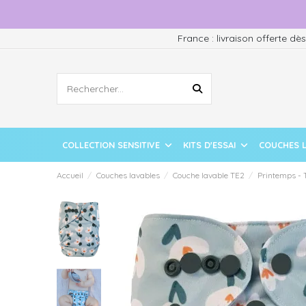
France : livraison offerte dè
COLLECTION SENSITIVE
KITS D'ESSAI
COUCHES 
Accueil
Couches lavables
Couche lavable TE2
Printemps - 