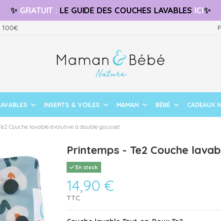
✨
GRATUIT
:
LE GUIDE
DES COUCHES LAVABLES
ICI
✨
s 100€
P
LAVABLES
INSERTS & VOILES
MAMAN
BÉBÉ
CADEAUX 
Te2 Couche lavable évolutive à double gousset
Printemps - Te2 Couche lavab
En stock
14,90 €
TTC