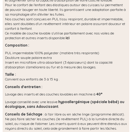
et augmenter ainsi la capacité d'absorption de votre couche lavable.
Pour le confort de l'enfant des élastiques autour des cuisses lui permettent
de pouvoir bouger en toute liberté. Ils garantissent une adaptation parfaite à
sa morphologie afin d'éviter les fuites.
Nos couches sont conçues en PUL tissu respirant, durable et imperméable,
elles sont doublées d'un revêtement intérieur en polaire assurant douceur et
confort à l'enfant.
Ce modèle de couche lavable s'utilise parfaitement avec nos voiles de
protection et autres inserts disponible
ici
Composition :
PUL imperméable 100% polyester (matière très respirante)
Doublure souple polaire extra
Insert en microfibre ultra absorbant (3 épaisseurs) dont la capacité
d'absorption s'améliorera au fur et à mesure des lavages.
Taille :
Convient aux enfants de 3 à 15 kg .
Conseils d'entretien :
Lavage des inserts et des couches lavables en machine à
40°
Lavage conseillé avec une lessive
hypoallergénique (spéciale bébé) ou
écologique, s
ans Adoucissant
.
Conseils de Séchage
: à l'air libre ou en sèche linge (programme délicat).
Ne pas faire sécher les couches (le revêtement PUL) à la lumière directe du
soleil, au risque de l'abimer. Les inserts quant à eux peuvent être étendus aux
rayons directs du soleil, cela aide grandement à faire partir les tâches.