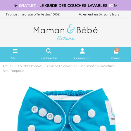
✨
GRATUIT
:
LE GUIDE
DES COUCHES LAVABLES
ICI
✨
France : livraison offerte dès 100€
Paiement en 3x sans frais
0
Menu
Recherche
Connexion
Panier
Accueil
Couches lavables
Couche Lavables TE1 + son insert en microfibre -
Bleu Turquoise