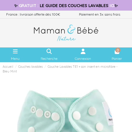
✨
GRATUIT
:
LE GUIDE
DES COUCHES LAVABLES
ICI
✨
France : livraison offerte dès 100€
Paiement en 3x sans frais
0
Menu
Recherche
Connexion
Panier
Accueil
Couches lavables
Couche Lavables TE1 + son insert en microfibre -
Bleu Mint