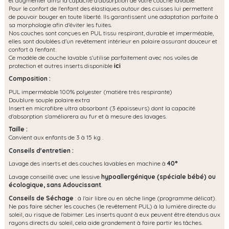
et augmenter ainsi la capacité d'absorption de votre couche lavable.
Pour le confort de l'enfant des élastiques autour des cuisses lui permettent
de pouvoir bouger en toute liberté. Ils garantissent une adaptation parfaite à
sa morphologie afin d'éviter les fuites.
Nos couches sont conçues en PUL tissu respirant, durable et imperméable,
elles sont doublées d'un revêtement intérieur en polaire assurant douceur et
confort à l'enfant.
Ce modèle de couche lavable s'utilise parfaitement avec nos voiles de
protection et autres inserts disponible
ici
Composition :
PUL imperméable 100% polyester (matière très respirante)
Doublure souple polaire extra
Insert en microfibre ultra absorbant (3 épaisseurs) dont la capacité
d'absorption s'améliorera au fur et à mesure des lavages.
Taille :
Convient aux enfants de 3 à 15 kg .
Conseils d'entretien :
Lavage des inserts et des couches lavables en machine à
40°
Lavage conseillé avec une lessive
hypoallergénique (spéciale bébé) ou
écologique, s
ans Adoucissant
.
Conseils de Séchage
: à l'air libre ou en sèche linge (programme délicat).
Ne pas faire sécher les couches (le revêtement PUL) à la lumière directe du
soleil, au risque de l'abimer. Les inserts quant à eux peuvent être étendus aux
rayons directs du soleil, cela aide grandement à faire partir les tâches.