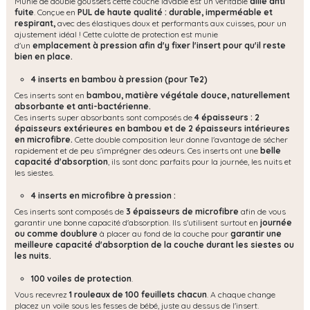
Munie de double goussets cette couche lavable est un véritable
allié anti
fuite
. Conçue en
PUL de haute qualité : durable, imperméable et
respirant,
avec des élastiques doux et performants aux cuisses, pour un
ajustement idéal ! Cette culotte de protection est munie
d'un
emplacement à pression afin d'y fixer l'insert pour qu'il reste
bien en place.
4 inserts en bambou à pression (pour Te2)
Ces inserts sont en
bambou, matière végétale douce, naturellement
absorbante et anti-bactérienne.
Ces inserts super absorbants sont composés de
4 épaisseurs : 2
épaisseurs extérieures en bambou et de 2 épaisseurs intérieures
en microfibre.
Cette double composition leur donne l'avantage de sécher
rapidement et de peu s'imprégner des odeurs. Ces inserts ont une
belle
capacité d'absorption
, ils sont donc parfaits pour la journée, les nuits et
les siestes.
4 inserts en microfibre à pression :
Ces inserts sont composés de
3 épaisseurs de microfibre
afin de vous
garantir une bonne capacité d'absorption. Ils s'utilisent surtout en
journée
ou comme doublure
à placer au fond de la couche pour
garantir une
meilleure capacité d'absorption de la couche durant les siestes ou
les nuits.
100 voiles de protection
.
Vous recevrez
1 rouleaux de 100 feuillets chacun
. A chaque change
placez un voile sous les fesses de bébé, juste au dessus de l'insert.