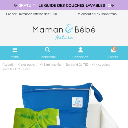
✨
GRATUIT
:
LE GUIDE
DES COUCHES LAVABLES
ICI
✨
France : livraison offerte dès 100€
Paiement en 3x sans frais
0
Menu
Recherche
Connexion
Panier
Accueil
Kits et packs
Kit Start And Go
Start and Go TE2 - Kit 4 couches
lavables TE2 - Flash