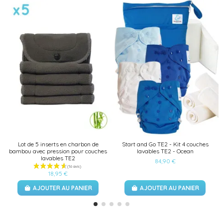
Lot de 5 inserts en charbon de
Start and Go TE2 - Kit 4 couches
bambou avec pression pour couches
lavables TE2 - Ocean
lavables TE2
84,90 €
18,95 €
AJOUTER AU PANIER
AJOUTER AU PANIER