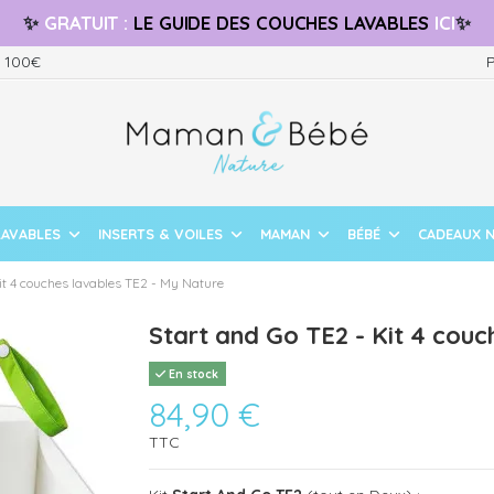
✨
GRATUIT
:
LE GUIDE
DES COUCHES LAVABLES
ICI
✨
s 100€
P
LAVABLES
INSERTS & VOILES
MAMAN
BÉBÉ
CADEAUX 
it 4 couches lavables TE2 - My Nature
Start and Go TE2 - Kit 4 couc
En stock
84,90 €
TTC