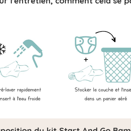
ur l'entretien, comment cela se p
omposition du kit Start And Go Ba