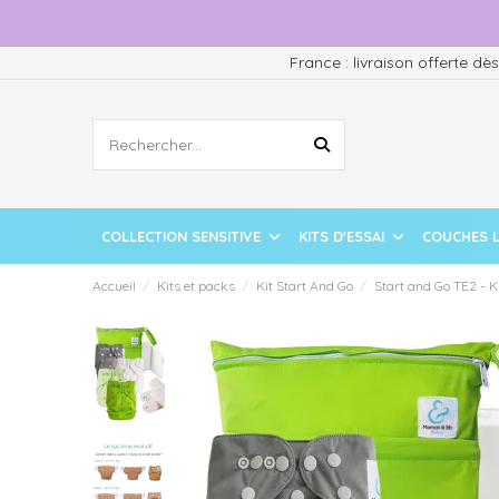
France : livraison offerte dè
COLLECTION SENSITIVE
KITS D'ESSAI
COUCHES 
Accueil
Kits et packs
Kit Start And Go
Start and Go TE2 - K