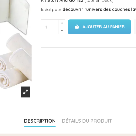
Kit
Start And Go TE2
(tout en Deux) :
Idéal pour
découvrir
l'
univers des couches la
AJOUTER AU PANIER
DESCRIPTION
DÉTAILS DU PRODUIT