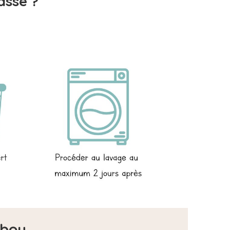
asse ?
mbou