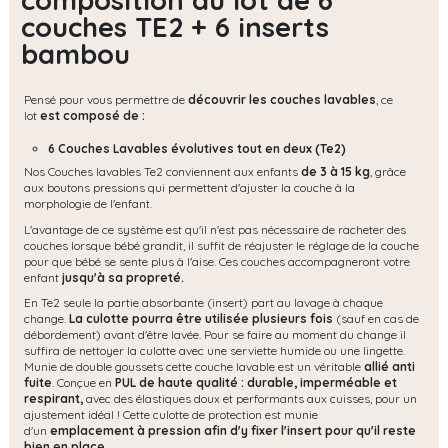
composition du lot de 6
couches TE2 + 6 inserts
bambou
Pensé pour vous permettre de
découvrir les couches lavables
, ce
lot
est composé de :
6 Couches Lavables évolutives tout en deux (Te2)
Nos Couches lavables Te2 conviennent aux enfants
de 3 à 15 kg
, grâce
aux boutons pressions qui permettent d'ajuster la couche à la
morphologie de l'enfant.
L'avantage de ce système est qu'il n'est pas nécessaire de racheter des
couches lorsque bébé grandit, il suffit de réajuster le réglage de la couche
pour que bébé se sente plus à l'aise. Ces couches accompagneront votre
enfant
jusqu'à sa propreté.
En Te2 seule la partie absorbante (insert) part au lavage à chaque
change.
La culotte pourra être utilisée plusieurs fois
(sauf en cas de
débordement) avant d'être lavée. Pour se faire au moment du change il
suffira de nettoyer la culotte avec une serviette humide ou une lingette.
Munie de double goussets cette couche lavable est un véritable
allié anti
fuite
. Conçue en
PUL de haute qualité : durable, imperméable et
respirant,
avec des élastiques doux et performants aux cuisses, pour un
ajustement idéal ! Cette culotte de protection est munie
d'un
emplacement à pression afin d'y fixer l'insert pour qu'il reste
bien en place.