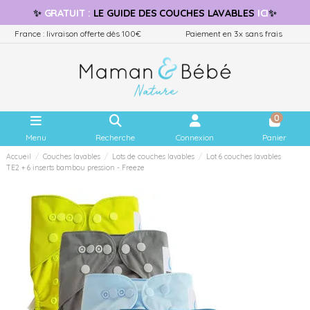
✨
GRATUIT
:
LE GUIDE
DES COUCHES LAVABLES
ICI
✨
France : livraison offerte dès 100€
Paiement en 3x sans frais
0
Menu
Recherche
Connexion
Panier
Accueil
Couches lavables
Lots de couches lavables
Lot 6 couches lavables
TE2 + 6 inserts bambou pression - Freeze