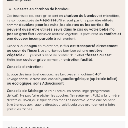
6 inserts en charbon de bambou
Ces inserts de couleurs grise sont en
charbon de bambou
et microfibre,
ils sont constitués de
4 épaisseurs
et sont parfaits pour être utilisés
comme
doublure pour les nuits, les siestes ou les sorties. Ils
peuvent aussi être utilisés seuls dans le cas ou votre bébé n'a
pas un gros flux
. Conçus en matière végétale ils procurent un
confort et
une douceur incomparable
à votre enfant.
Grâce à leur
noyau
en microfibre, le f
lux est transporté directement
au cœur de l'insert
. Le charbon de bambou est une
matière
végétale
qui permet à bébé de profiter d'un effet
"fesses au sec"
.
Enfin, leur
couleur grise
permet un
entretien facilité.
Conseils d'entretien :
Lavage des inserts et des couches lavables en machine à
40°
Lavage conseillé avec une lessive
hypoallergénique (spéciale bébé)
ou écologique, s
ans Adoucissant
.
Conseils de Séchage
: à l'air libre ou en sèche linge (programme
délicat). Ne pas faire sécher les couches (le revêtement PUL) à la lumière
directe du soleil, au risque de l'abimer. Les inserts quant à eux peuvent
être étendus aux rayons directs du soleil, cela aide grandement à faire
partir les tâches.