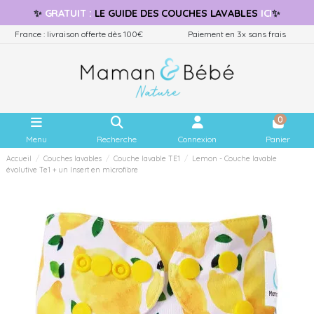
✨
GRATUIT
:
LE GUIDE
DES COUCHES LAVABLES
ICI
✨
France : livraison offerte dès 100€
Paiement en 3x sans frais
0
Menu
Recherche
Connexion
Panier
Accueil
Couches lavables
Couche lavable TE1
Lemon - Couche lavable
évolutive Te1 + un Insert en microfibre