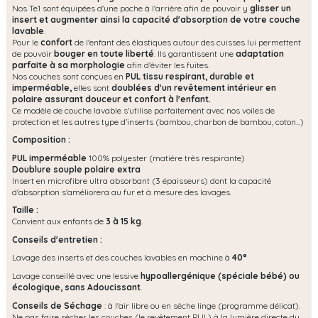
Nos Te1 sont équipées d'une poche à l'arrière afin de pouvoir y
glisser un
insert et augmenter ainsi la capacité d'absorption de votre couche
lavable
.
Pour le
confort
de l'enfant des élastiques autour des cuisses lui permettent
de pouvoir
bouger en toute liberté
. Ils garantissent une
adaptation
parfaite à sa morphologie
afin d'éviter les fuites.
Nos couches sont conçues en
PUL tissu respirant, durable et
imperméable,
elles sont
doublées d'un revêtement intérieur en
polaire assurant douceur et confort à l'enfant.
Ce modèle de couche lavable s'utilise parfaitement avec nos voiles de
protection et les autres type d'inserts (bambou, charbon de bambou, coton...)
Composition :
PUL imperméable
100% polyester (matière très respirante)
Doublure souple polaire extra
Insert en microfibre ultra absorbant (3 épaisseurs) dont la capacité
d'absorption s'améliorera au fur et à mesure des lavages.
Taille :
Convient aux enfants de
3 à 15 kg
.
Conseils d'entretien :
Lavage des inserts et des couches lavables en machine à
40°
Lavage conseillé avec une lessive
hypoallergénique (spéciale bébé) ou
écologique, s
ans Adoucissant
.
Conseils de Séchage
: à l'air libre ou en sèche linge (programme délicat).
Ne pas faire sécher les couches (le revêtement PUL) à la lumière directe du