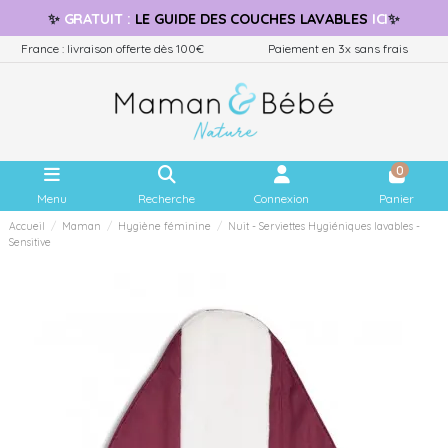
✨
GRATUIT
:
LE GUIDE
DES COUCHES LAVABLES
ICI
✨
France : livraison offerte dès 100€
Paiement en 3x sans frais
0
Menu
Recherche
Connexion
Panier
Accueil
Maman
Hygiène féminine
Nuit - Serviettes Hygiéniques lavables -
Sensitive