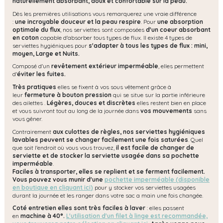
naturellement
absorbant, doux et confortable sur la peau.
Dès les premières utilisations vous remarquerez une vraie différence
:
une incroyable douceur et la peau respire
. Pour
une absorption
optimale du flux
, nos serviettes sont composées
d'un coeur absorbant
en coton
capable d'absorber tous types de flux. Il existe 4 types de
serviettes hygiéniques pour
s'adapter à tous les types de flux : mini,
moyen, Large et Nuits.
Composé d'un
revêtement extérieur imperméable
, elles permettent
d'
éviter les fuites.
Très pratiques
elles se fixent à vos sous vêtement grâce à
leur
fermeture à bouton pression
qui se situe sur la partie inférieure
des ailettes .
Légères, douces et discrètes
elles restent bien en place
et vous suivront tout au long de la journée dans
vos mouvements
sans
vous gêner.
Contrairement
aux culottes de règles, nos serviettes hygiéniques
lavables peuvent se changer facilement une fois saturées
. Quel
que soit l'endroit où vous vous trouvez,
il est facile de changer de
serviette et de stocker la serviette usagée dans sa pochette
imperméable
.
Faciles à transporter, elles se replient et se ferment facilement.
Vous pouvez vous munir d'une
pochette imperméable (disponible
en boutique en cliquant ici
)
pour y stocker vos serviettes usagées
durant la journée et les ranger dans votre sac a main une fois changée.
Coté entretien elles sont très faciles à laver
: elles passent
en
machine
à 40°.
L'utilisation d'un filet à linge est recommandée,