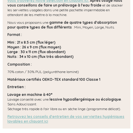
vous trouverez notre sélection en cliquant ici.
Après usage nous
vous conseillons de faire un prélavage à l'eau froide
et de stocker
les serviettes usagées dans une petite pochette imperméable en
attendant de les mettre à la machine.
Nous vous proposons une
gamme de quatre types d'absorption
pour quatre types de flux différents
: Mini, Moyen, Large, Nuits.
Format :
Mini : 21 x 8.5 cm (flux léger)
Moyen : 26 x 9 cm (flux moyen)
Large : 30 x 11 cm (flux abondant)
Nuits : 34 x 10 cm (flux très abondant)
Composition :
70% coton / 30% PUL (polyuréthane laminé)
Matériaux certifiés OEKO-TEX standard 100 Classe 1
Entretien :
Lavage en machine à 40°
Lavage conseillé avec une
lessive hypoallergénique ou écologique
.
Sans Adoucissant.
Séchage très rapide à l'air libre ou en sèche linge (programme délicat).
Retrouvez les conseils d'entretien de vos serviettes hygiéniques
lavables en cliquant ici