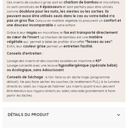
Ces inserts de couleurs grise sont en
charbon de bambou
et microfibre,
ils sont constitués de
4 épaisseurs
et sont parfaits pour être utilisés
comme
doublure pour les nuits, les siestes ou les sorties. Ils
peuvent aussi être utilisés seuls dans le cas ou votre bébé n'a
pas un gros flux
. Conçus en matière végétale ils procurent un
confort et
une douceur incomparable
à votre enfant.
Grâce à leur
noyau
en microfibre, le f
lux est transporté directement
au cœur de l'insert
. Le charbon de bambou est une
matière
végétale
qui permet à bébé de profiter d'un effet
"fesses au sec"
.
Enfin, leur
couleur grise
permet un
entretien facilité.
Conseils d'entretien :
Lavage des inserts et des couches lavables en machine à
40°
Lavage conseillé avec une lessive
hypoallergénique (spéciale bébé)
ou écologique, s
ans Adoucissant
.
Conseils de Séchage
: à l'air libre ou en sèche linge (programme
délicat). Ne pas faire sécher les couches (le revêtement PUL) à la lumière
directe du soleil, au risque de l'abimer. Les inserts quant à eux peuvent
être étendus aux rayons directs du soleil, cela aide grandement à faire
partir les tâches.
DÉTAILS DU PRODUIT