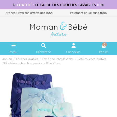
✨
GRATUIT
:
LE GUIDE
DES COUCHES LAVABLES
ICI
✨
France : livraison offerte dès 100€
Paiement en 3x sans frais
0
Menu
Recherche
Connexion
Panier
Accueil
Couches lavables
Lots de couches lavables
Lot 6 couches lavables
TE2 + 6 inserts bambou pression - Blue Vibes