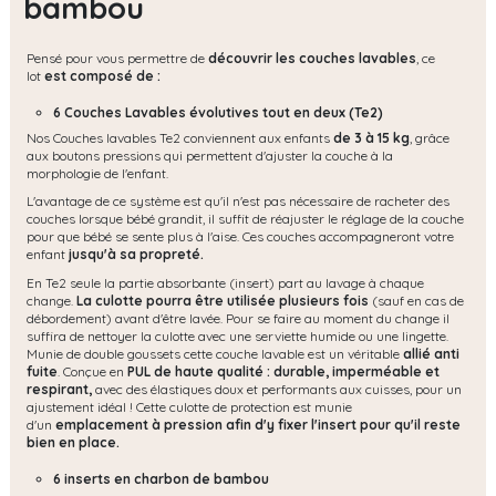
bambou
Pensé pour vous permettre de
découvrir les couches lavables
, ce
lot
est composé de :
6 Couches Lavables évolutives tout en deux (Te2)
Nos Couches lavables Te2 conviennent aux enfants
de 3 à 15 kg
, grâce
aux boutons pressions qui permettent d'ajuster la couche à la
morphologie de l'enfant.
L'avantage de ce système est qu'il n'est pas nécessaire de racheter des
couches lorsque bébé grandit, il suffit de réajuster le réglage de la couche
pour que bébé se sente plus à l'aise. Ces couches accompagneront votre
enfant
jusqu'à sa propreté.
En Te2 seule la partie absorbante (insert) part au lavage à chaque
change.
La culotte pourra être utilisée plusieurs fois
(sauf en cas de
débordement) avant d'être lavée. Pour se faire au moment du change il
suffira de nettoyer la culotte avec une serviette humide ou une lingette.
Munie de double goussets cette couche lavable est un véritable
allié anti
fuite
. Conçue en
PUL de haute qualité : durable, imperméable et
respirant,
avec des élastiques doux et performants aux cuisses, pour un
ajustement idéal ! Cette culotte de protection est munie
d'un
emplacement à pression afin d'y fixer l'insert pour qu'il reste
bien en place.
6 inserts en charbon de bambou