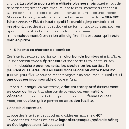
change.
La culotte pourra être utilisée plusieurs fois
(sauf en cas de
débordement) avant d'être lavée. Pour se faire au moment du change il
suffira de nettoyer la culotte avec une serviette humide ou une lingette.
Munie de double goussets cette couche lavable est un véritable
allié anti
fuite
. Conçue en
PUL de haute qualité : durable, imperméable et
respirant,
avec des élastiques doux et performants aux cuisses, pour un
ajustement idéal ! Cette culotte de protection est munie
d'un
emplacement à pression afin d'y fixer l'insert pour qu'il reste
bien en place.
6 inserts en charbon de bambou
Ces inserts de couleurs grise sont en
charbon de bambou
et microfibre,
ils sont constitués de
4 épaisseurs
et sont parfaits pour être utilisés
comme
doublure pour les nuits, les siestes ou les sorties. Ils
peuvent aussi être utilisés seuls dans le cas ou votre bébé n'a
pas un gros flux
. Conçus en matière végétale ils procurent un
confort et
une douceur incomparable
à votre enfant.
Grâce à leur
noyau
en microfibre, le f
lux est transporté directement
au cœur de l'insert
. Le charbon de bambou est une
matière
végétale
qui permet à bébé de profiter d'un effet
"fesses au sec"
.
Enfin, leur
couleur grise
permet un
entretien facilité.
Conseils d'entretien :
Lavage des inserts et des couches lavables en machine à
40°
Lavage conseillé avec une lessive
hypoallergénique (spéciale bébé)
ou écologique, s
ans Adoucissant
.