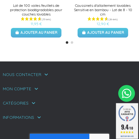
Lot de 100 voiles feuillets de
Coussinets d'allaitement lavables
protection biodégradables pour
Sensitive en bambou - Lot de 8 - 10
couches lavables
cm
11,95 €
12,90 €
AJOUTER AU PANIER
AJOUTER AU PANIER
NOUS CONTACTER
MON COMPTE
CATÉGORIES
INFORMATIONS
9.4
/10
BASÉ SUR 1424 AVIS