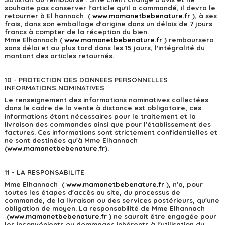
souhaite pas conserver l'article qu'il a commandé, il devra le
retourner à El hannach (
w
ww.mamanetbebenature.fr
), à ses
frais, dans son emballage d'origine dans un délais de 7 jours
francs à compter de la réception du bien.
Mme Elhannach (
w
ww.mamanetbebenature.fr
) remboursera
sans délai et au plus tard dans les 15 jours, l'intégralité du
montant des articles retournés.
10 - PROTECTION DES DONNEES PERSONNELLES
INFORMATIONS NOMINATIVES
Le renseignement des informations nominatives collectées
dans le cadre de la vente à distance est obligatoire, ces
informations étant nécessaires pour le traitement et la
livraison des commandes ainsi que pour l'établissement des
factures. Ces informations sont strictement confidentielles et
ne sont destinées qu'à Mme Elhannach
(
w
ww.mamanetbebenature.fr
).
11 - LA RESPONSABILITE
Mme Elhannach (
w
ww.mamanetbebenature.fr
), n'a, pour
toutes les étapes d'accès au site, du processus de
commande, de la livraison ou des services postérieurs, qu'une
obligation de moyen. La responsabilité de Mme Elhannach
(
w
ww.mamanetbebenature.fr
) ne saurait être engagée pour
les inconvénients ou dommages inhérents à l'utilisation du