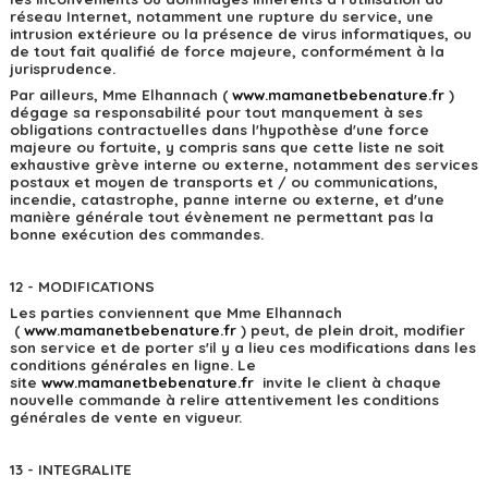
réseau Internet, notamment une rupture du service, une
intrusion extérieure ou la présence de virus informatiques, ou
de tout fait qualifié de force majeure, conformément à la
jurisprudence.
Par ailleurs, Mme Elhannach (
w
ww.mamanetbebenature.fr
)
dégage sa responsabilité pour tout manquement à ses
obligations contractuelles dans l'hypothèse d'une force
majeure ou fortuite, y compris sans que cette liste ne soit
exhaustive grève interne ou externe, notamment des services
postaux et moyen de transports et / ou communications,
incendie, catastrophe, panne interne ou externe, et d'une
manière générale tout évènement ne permettant pas la
bonne exécution des commandes.
12 - MODIFICATIONS
Les parties conviennent que Mme Elhannach
(
w
ww.mamanetbebenature.fr
) peut, de plein droit, modifier
son service et de porter s'il y a lieu ces modifications dans les
conditions générales en ligne. Le
site
w
ww.mamanetbebenature.fr
invite le client à chaque
nouvelle commande à relire attentivement les conditions
générales de vente en vigueur.
13 - INTEGRALITE