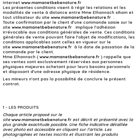
Internet
w
ww.mamanetbebenature.fr
Les présentes conditions visent à régir les relations et les
modalités de vente à distance entre Mme Elhannach siham et
tout utilisateur du site
w
ww.mamanetbebenature.fr
.
Toute confirmation par le client d'une commande saisie sur le
site
w
ww.mamanetbebenature.fr
implique l'adhésion
irrévocable aux conditions générales de vente. Ces conditions
générales de vente pouvant faire l'objet de modifications, les
conditions applicables sont celles en vigueur sur le
site
w
ww.mamanetbebenature.fr
à la date de passation de la
commande par le client.
Mme Elhannach (
w
ww.mamanetbebenature.fr
) rappelle que
ses ventes sont exclusivement réservées aux personnes
physiques majeures achetant pour leurs besoins personnels
et disposant d'une adresse physique de résidence.
Les mineurs n'ont pas la possibilité de conclure le présent
contrat.
1 - LES PRODUITS
Chaque article proposé sur le
site
w
ww.mamanetbebenature.fr
est décrit et présenté avec la
plus grande exactitude possible. Une fiche indicative détaillée
avec photo est accessible en cliquant sur l'article. Les
photographies et textes inscrits et illustrant les produits