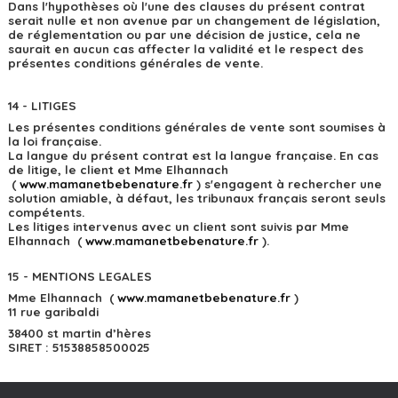
Dans l'hypothèses où l'une des clauses du présent contrat
serait nulle et non avenue par un changement de législation,
de réglementation ou par une décision de justice, cela ne
saurait en aucun cas affecter la validité et le respect des
présentes conditions générales de vente.
14 - LITIGES
Les présentes conditions générales de vente sont soumises à
la loi française.
La langue du présent contrat est la langue française. En cas
de litige, le client et Mme Elhannach
(
w
ww.mamanetbebenature.fr
) s'engagent à rechercher une
solution amiable, à défaut, les tribunaux français seront seuls
compétents.
Les litiges intervenus avec un client sont suivis par Mme
Elhannach (
w
ww.mamanetbebenature.fr
).
15 - MENTIONS LEGALES
Mme Elhannach (
w
ww.mamanetbebenature.fr
)
11 rue garibaldi
38400 st martin d’hères
SIRET : 51538858500025