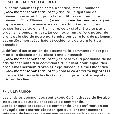
6 - SECURISATION DU PAIEMENT
Pour tout paiement par carte bancaire, Mme Elhannach
(
w
ww.mamanetbebenature.fr
) assure un système de
paiement sécurisé Pay pal, et garantit la confidentialité du
paiement. Mme Elhannach (
w
ww.mamanetbebenature.fr
) ne
dispose en aucune manière des coordonnées bancaires
saisies lors du paiement en ligne, celui-ci étant traité par un
organisme bancaire tiers. La connexion entre l'ordinateur du
client et le site de notre partenaire bancaire lors du paiement
est entièrement sécurisée et codée lors du transfert de
données.
A défaut d'autorisation de paiement, la commande n'est pas
mise à la disposition du client. Mme Elhannach
(
w
ww.mamanetbebenature.fr
) se réserve la possibilité de ne
pas donner suite à la commande d'un client pour lequel des
problèmes seraient d'ores et déjà survenus. Mme Elhannach
(
w
ww.mamanetbebenature.fr
) conserve en toute hypothèse
la propriété des articles livrés jusqu'au paiement intégral du
prix par le client.
7 - LA LIVRAISON
Les articles commandés sont expédiés à l'adresse de livraison
indiquée au cours du processus de commande.
Après chaque processus de commande une confirmation est
envoyée par courrier électronique au client mentionnant
l'identité de l'acheteur ainsi que l'adresse de livraison prévue.