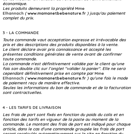
économique.
Les produits demeurent la propriété
Mme
Elhannach
(
w
ww.mamanetbebenature.fr
) jusqu'au paiement
complet du prix.
3 - LA COMMANDE
Toute commande vaut acceptation expresse et irrévocable des
prix et des descriptions des produits disponibles à la vente.
Le client déclare avoir pris connaissance et accepté les
présentes conditions générales de vente avant de confirmer
toute commande.
La commande n'est définitivement validée par le client qu'une
fois son double clic sur l’onglet "valider la panier". Elle ne sera
cependant définitivement prise en compte par
Mme
Elhannach
(
w
ww.mamanetbebenature.fr
) qu'une fois le mode
de paiement reçu de manière effective.
Seules les informations du bon de commande et de la facturation
sont contractuelles.
4 - LES TARIFS DE LIVRAISON
Les frais de port sont fixés en fonction du poids du colis et en
fonction des tarifs en vigueur de la poste au moment de la
commande. Le montant des frais de port est indiqué pour chaque
article, dans le cas d’une commande groupée les frais de port
seront recalculés automatiquement sur le site en fonction du