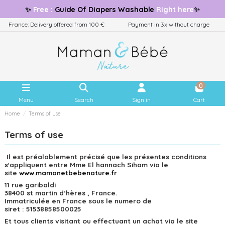
✨
Free
:
Guide
Of Diapers Washable
Right here
✨
France: Delivery offered from 100 €
Payment in 3x without charge
0
Menu
Search
Sign in
Cart
Home
Terms of use
Terms of use
Il est préalablement précisé que les présentes conditions
s'appliquent entre Mme El hannach Siham via le
site
w
ww.mamanetbebenature.fr
11 rue garibaldi
38400 st martin d’hères , France.
Immatriculée en France sous le numero de
siret : 51538858500025
Et tous clients visitant ou effectuant un achat via le site