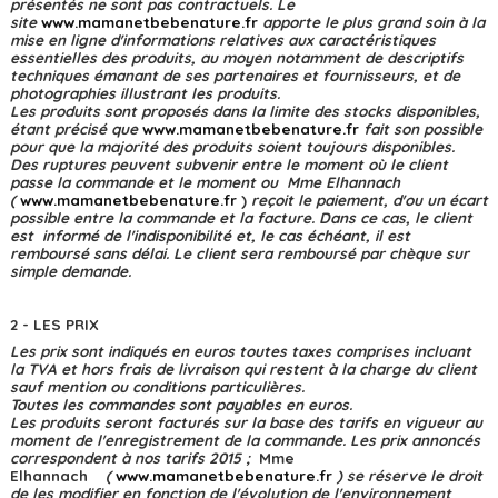
présentés ne sont pas contractuels. Le
site
w
ww.mamanetbebenature.fr
apporte le plus grand soin à la
mise en ligne d'informations relatives aux caractéristiques
essentielles des produits, au moyen notamment de descriptifs
techniques émanant de ses partenaires et fournisseurs, et de
photographies illustrant les produits.
Les produits sont proposés dans la limite des stocks disponibles,
étant précisé que
w
ww.mamanetbebenature.fr
fait son possible
pour que la majorité des produits soient toujours disponibles.
Des ruptures peuvent subvenir entre le moment où le client
passe la commande et le moment ou Mme Elhannach
(
w
ww.mamanetbebenature.fr
)
reçoit le paiement, d'ou un écart
possible entre la commande et la facture. Dans ce cas, le client
est informé de l'indisponibilité et, le cas échéant, il est
remboursé sans délai. Le client sera remboursé par chèque sur
simple demande.
2 - LES PRIX
Les prix sont indiqués en euros toutes taxes comprises incluant
la TVA et hors frais de livraison qui restent à la charge du client
sauf mention ou conditions particulières.
Toutes les commandes sont payables en euros.
Les produits seront facturés sur la base des tarifs en vigueur au
moment de l'enregistrement de la commande. Les prix annoncés
correspondent à nos tarifs 2015 ;
Mme
Elhannach
(
w
ww.mamanetbebenature.fr
) se réserve le droit
de les modifier en fonction de l'évolution de l'environnement