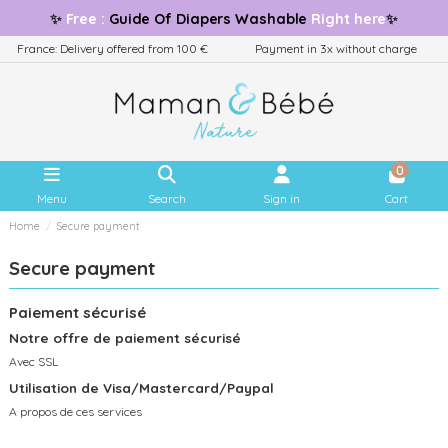
✨
Free
:
Guide
Of Diapers Washable
Right here
✨
France: Delivery offered from 100 €
Payment in 3x without charge
0
Menu
Search
Sign in
Cart
Home
Secure payment
Secure payment
Paiement sécurisé
Notre offre de paiement sécurisé
Avec SSL
Utilisation de Visa/Mastercard/Paypal
A propos de ces services