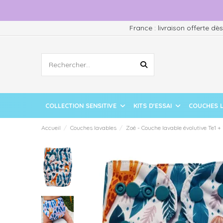
France : livraison offerte dè
COLLECTION SENSITIVE
KITS D'ESSAI
COUCHES 
Accueil
Couches lavables
Zoé - Couche lavable évolutive Te1 + 