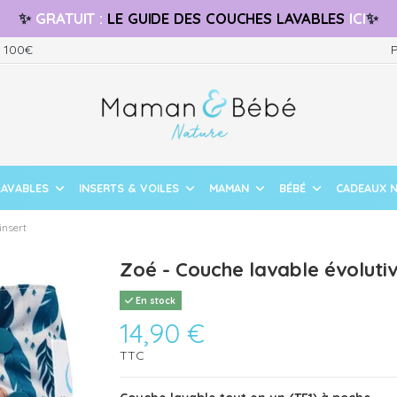
✨
GRATUIT
:
LE GUIDE
DES COUCHES LAVABLES
ICI
✨
s 100€
P
LAVABLES
INSERTS & VOILES
MAMAN
BÉBÉ
CADEAUX 
insert
Zoé - Couche lavable évolutiv
En stock
14,90 €
TTC