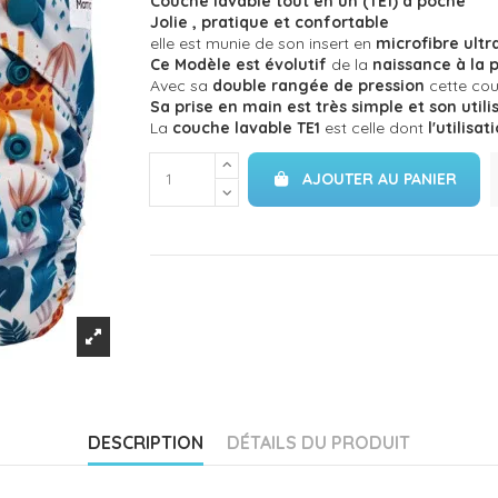
Couche lavable tout en un (TE1) à poche
Jolie , pratique et confortable
elle est munie de son insert en
microfibre
ultr
Ce Modèle est évolutif
de la
naissance à la p
Avec sa
double rangée de pression
cette cou
Sa prise en main est très simple et son utili
La
couche lavable TE1
est celle dont
l'utilisat
AJOUTER AU PANIER
DESCRIPTION
DÉTAILS DU PRODUIT